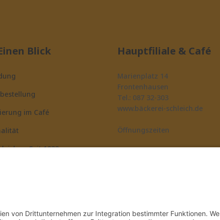
Einen Blick
Hauptfiliale & Café
ldung
Marienplatz 14
Frontenhausen
bestellung
Tel.: 087 32-303
www.bäckerei-schleich.de
ierung im Café
Öffnungszeiten
alität
hleichs – Seit 1832
Montag-Freitag: 5:30 - 17:30 U
Samstag: 5:30 - 12:00 Uhr
Sonntag: 11:00 - 17:00 Uhr
kt
Weitere Filialen
ssum