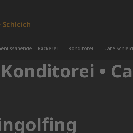
Genussabende
Bäckerei
Konditorei
Café Schleic
 Konditorei • Ca
ingolfing