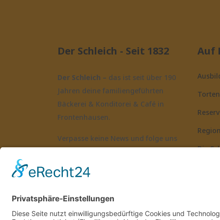
Der Schleich - Seit 1832
Auf 
Ausbi
Der Schleich –
das ist seit über 190
Jahren
deine familiengeführten
Torten
Bäckerei & Konditorei & Café in
Reserv
Frontenhausen.
Region
Verpasse keine News und folge uns
Die Sc
auf unseren Social Media Kanälen:
FAQs
@bäckerei_schleich
Konta
baeckereischleich
Impre