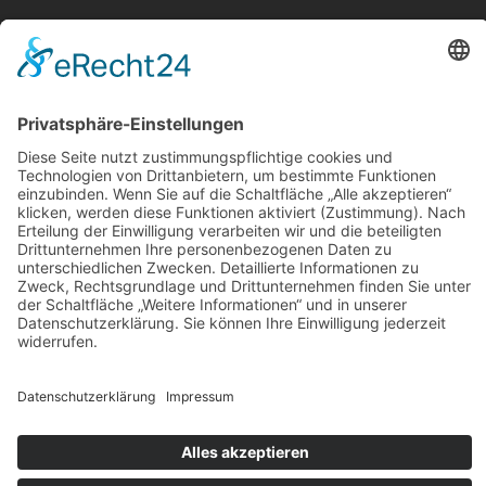
Cafe01
Cafe00
Cafe10
©2026 Bäckerei & Konditorei Schleich. All Rights Reserved.